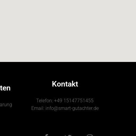
Kontakt
ten
Telefon: +49 15147751455
barung
Email: info@smart-gutachter.de